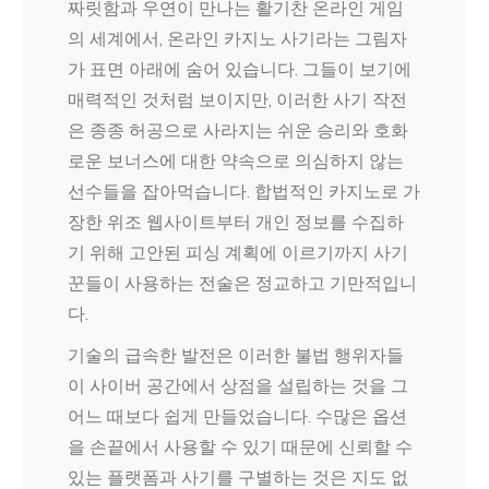
짜릿함과 우연이 만나는 활기찬 온라인 게임
의 세계에서, 온라인 카지노 사기라는 그림자
가 표면 아래에 숨어 있습니다. 그들이 보기에
매력적인 것처럼 보이지만, 이러한 사기 작전
은 종종 허공으로 사라지는 쉬운 승리와 호화
로운 보너스에 대한 약속으로 의심하지 않는
선수들을 잡아먹습니다. 합법적인 카지노로 가
장한 위조 웹사이트부터 개인 정보를 수집하
기 위해 고안된 피싱 계획에 이르기까지 사기
꾼들이 사용하는 전술은 정교하고 기만적입니
다.
기술의 급속한 발전은 이러한 불법 행위자들
이 사이버 공간에서 상점을 설립하는 것을 그
어느 때보다 쉽게 만들었습니다. 수많은 옵션
을 손끝에서 사용할 수 있기 때문에 신뢰할 수
있는 플랫폼과 사기를 구별하는 것은 지도 없