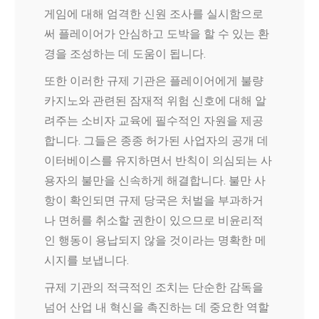
게임에 대해 엄격한 신원 조사를 실시함으로
써 플레이어가 안심하고 도박을 할 수 있는 환
경을 조성하는 데 도움이 됩니다.
또한 이러한 규제 기관은 플레이어에게 불량
카지노와 관련된 잠재적 위험 신호에 대해 알
려주는 소비자 교육에 필수적인 자원을 제공
합니다. 그들은 종종 허가된 사업자의 공개 데
이터베이스를 유지하면서 반칙이 의심되는 사
용자의 불만을 신속하게 해결합니다. 불만 사
항이 확인되면 규제 당국은 처벌을 부과하거
나 면허를 취소할 권한이 있으므로 비윤리적
인 행동이 용납되지 않을 것이라는 명확한 메
시지를 보냅니다.
규제 기관의 적극적인 조치는 단순한 감독을
넘어 산업 내 혁신을 촉진하는 데 중요한 역할