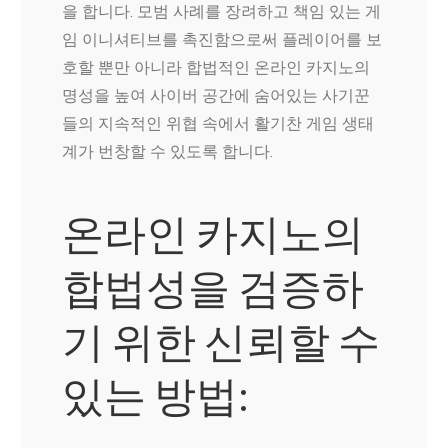
을 합니다. 모범 사례를 장려하고 책임 있는 게
임 이니셔티브를 촉진함으로써 플레이어를 보
호할 뿐만 아니라 합법적인 온라인 카지노의
명성을 높여 사이버 공간에 숨어있는 사기꾼
들의 지속적인 위협 속에서 활기찬 게임 생태
계가 번창할 수 있도록 합니다.
온라인 카지노의
합법성을 검증하
기 위한 신뢰할 수
있는 방법: