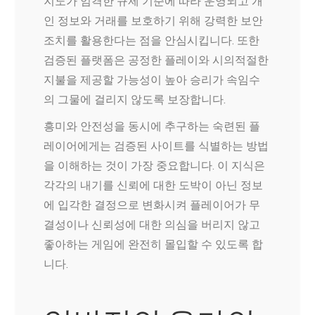
지노가 엄격한 규제 기준에 따라 운영되고 개
인 정보와 거래를 보호하기 위해 강력한 보안
조치를 활용한다는 점을 안심시킵니다. 또한
검증된 플랫폼은 공정한 플레이와 시의적절한
지불을 제공할 가능성이 높아 승리가 속임수
의 그물에 걸리지 않도록 보장합니다.
흥미와 안전성을 동시에 추구하는 숙련된 플
레이어에게는 검증된 사이트를 식별하는 방법
을 이해하는 것이 가장 중요합니다. 이 지식은
각각의 내기를 신뢰에 대한 도박이 아닌 정보
에 입각한 결정으로 변화시켜 플레이어가 무
결성이나 신뢰성에 대한 의심을 버리지 않고
좋아하는 게임에 완전히 몰입할 수 있도록 합
니다.