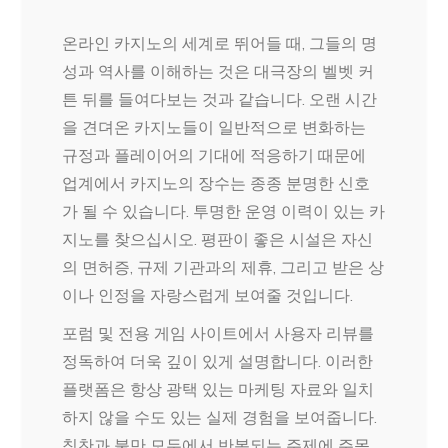
온라인 카지노의 세계로 뛰어들 때, 그들의 명
성과 역사를 이해하는 것은 대극장의 벨벳 커
튼 뒤를 들여다보는 것과 같습니다. 오랜 시간
을 견뎌온 카지노들이 일반적으로 변화하는
규정과 플레이어의 기대에 적응하기 때문에
업계에서 카지노의 장수는 종종 분명한 신호
가 될 수 있습니다. 투명한 운영 이력이 있는 카
지노를 찾으십시오. 평판이 좋은 시설은 자신
의 면허증, 규제 기관과의 제휴, 그리고 받은 상
이나 인정을 자랑스럽게 보여줄 것입니다.
포럼 및 전용 게임 사이트에서 사용자 리뷰를
정독하여 더욱 깊이 있게 설명합니다. 이러한
플랫폼은 항상 광택 있는 마케팅 자료와 일치
하지 않을 수도 있는 실제 경험을 보여줍니다.
칭찬과 불만 모두에서 반복되는 주제에 주목