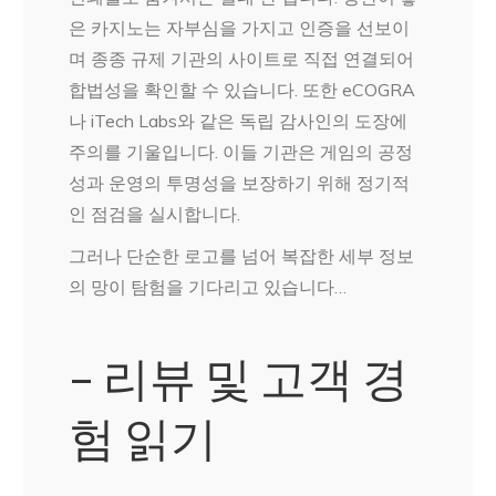
은 카지노는 자부심을 가지고 인증을 선보이
며 종종 규제 기관의 사이트로 직접 연결되어
합법성을 확인할 수 있습니다. 또한 eCOGRA
나 iTech Labs와 같은 독립 감사인의 도장에
주의를 기울입니다. 이들 기관은 게임의 공정
성과 운영의 투명성을 보장하기 위해 정기적
인 점검을 실시합니다.
그러나 단순한 로고를 넘어 복잡한 세부 정보
의 망이 탐험을 기다리고 있습니다…
– 리뷰 및 고객 경
험 읽기