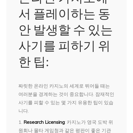
서 플레이하는 동
안 발생할 수 있는
사기를 피하기 위
한 팁:
짜릿한 온라인 카지노의 세계로 뛰어들 때는
여러분을 경계하는 것이 중요합니다. 잠재적인
사기를 피할 수 있는 몇 가지 유용한 팁이 있습
니다.
1.
Research Licensing
: 카지노가 영국 도박 위
원회나 몰타 게임청과 같은 평판이 좋은 기관