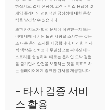
하십시오. 결제 신뢰성, 고객 서비스 응답성 및
게임 플레이의 전반적인 공정성에 대한 통찰
력을 발견할 수 있습니다.
또한 카지노가 법적 문제에 직면했는지 또는
이에 대해 제기된 불만 사항을 조사하는 것은
또 다른 층의 조사를 제공합니다. 이러한 역사
적 맥락은 신뢰성과 무결성으로 짜여진 태피
스트리를 형성하며, 때로는 온라인 도박 경험
을 즐기면서 안전을 보장하는 것을 목표로 하
는 플레이어에게 중요한 단서를 제공합니다.
– 타사 검증 서비
스 활용